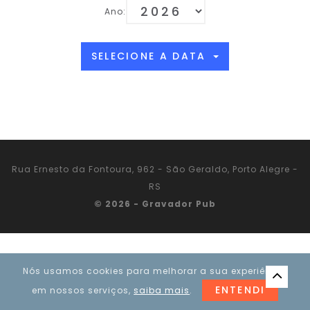
Ano:
SELECIONE A DATA
Rua Ernesto da Fontoura, 962 - São Geraldo, Porto Alegre -
RS
© 2026 - Gravador Pub
Nós usamos cookies para melhorar a sua experiência
ENTENDI
em nossos serviços,
saiba mais
.