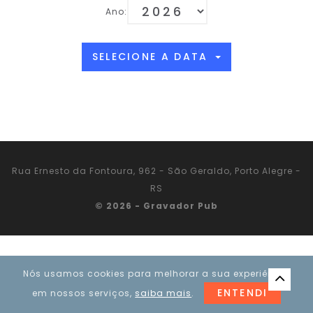
Ano:
SELECIONE A DATA
Rua Ernesto da Fontoura, 962 - São Geraldo, Porto Alegre -
RS
© 2026 - Gravador Pub
Nós usamos cookies para melhorar a sua experiência
ENTENDI
em nossos serviços,
saiba mais
.